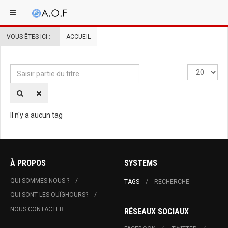
VOUS ÊTES ICI :
ACCUEIL
Saisir
Affichage
partie
#
du
titre
Il n'y a aucun tag
À PROPOS
SYSTEMS
QUI SOMMES-NOUS ?
TAGS
RECHERCHE
QUI SONT LES OUÏGHOURS?
NOUS CONTACTER
RÉSEAUX SOCIAUX